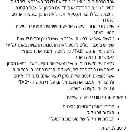
אחד מכפתורי ה- “CTRL” ביחד עם גלגלת העכבר או ביחד עם
הסימן “+” עבור הגדלה או ביחד עם הסימן “-” עבור הקטנת
התצוגה. כל לחיצה תקטין או תגדיל את המסך בעשרה אחוזים
(10%)
שינוי גודל הגופן ייעשה באמצעות שימוש בתפריט הנגישות
המצוי באתר
גולשים אשר אין ברשותן עכבר או שאינם/ ינן יכולים לעשות
שימוש בעכבר יכולים להפעיל את התכונות המצויות באתר על ידי
לחיצה על המקש “TAB”. כל לחיצה תעביר את הסמן אל
האפשרות הבאה באתר
לחיצה על מקש ה- “Enter” תפעיל את הקישור עליו נמצא הסמן
האתר אינו כולל הבהובים, ריצודים ותכנים בתנועה. במקומות
אשר נמצאים תכנים כאלה, ניתן לעצור אותם בעמידה עליהם
ולחיצה על העכבר או מעבר אליהם על ידי מקש ה- “TAB”
ולחיצה על מקש ה- “Enter"
התאמת אתר למוגבלי ראייה ושמיעה
מגדילי ראות (רזולוציה) בסיסיים
תוכנות זיהוי קולי
חבילות זיהוי קולי של מערכות ההפעלה
סייגים לנגישות