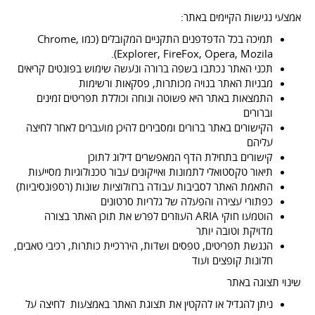
אמצעי נגישות הקיימים באתר:
תמיכה בכל הדפדפנים התקניים המקובלים (כמו Chrome,
Explorer, FireFox, Opera, Mozila).
תכני האתר נכתבו בשפה ברורה ונעשה שימוש בפונטים קריאים
מבניות האתר בנויה מכותרות, פסקאות ורשימות
התמצאות באתר היא פשוטה ונוחה וכוללת תפריטים זמינים
וברורים
הקישורים באתר ברורים ומסבירים להיכן מועברים לאחר לחיצה
עליהם
קישורים בתחילת הדף המאפשרים דילוג לתוכן
תיאור טקסטואלי לתמונות ואייקונים עבור טכנולוגיות מסייעות
התאמת האתר לסביבות עבודה ברזולוציות שונות (רספונסיביות)
כפתורי עצירה והפעלה של גלריות סרטונים
הוטמעו חוקי ARIA העוזרים לפרש את תוכן האתר בצורה
מדויקת וטובה יותר
הנגשת תפריטים, טפסים ושדות, היררכיית כותרות, רכיבי טאבים,
חלונות קופצים ועוד
שינוי תצוגה באתר
ניתן להגדיל או להקטין את תצוגת האתר באמצעות לחיצה על