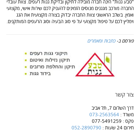
"טבע גגות" הינה חברה מובילה לתיקון ובדיקת גגות רעפים. צוות עובדי
החברה מורכב מגגנים מנוסים הזמינים להעניק לכם שירות אישי, מקצועי
ואמין. בשלב הראשוני צוות החברה יבדוק בצורה מקצועית את הגג
וימליץ לכם על טיפול מקצועי על פי סוג הבעיה וסוג הרעפים המותקנים.
פורסם ב-
כתבות ומאמרים
צור קשר
דרך השלום 7, תל אביב
משרד :
073-2563564
פקס : 077-5491259
חירום 24 שעות :
052-2890790