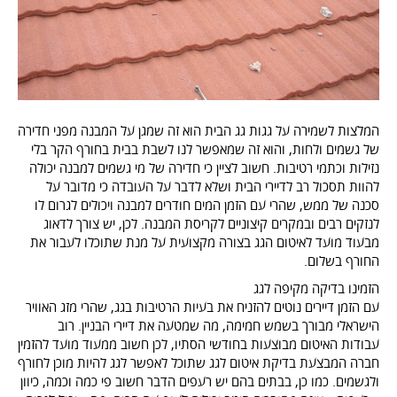
המלצות לשמירה על גגות גג הבית הוא זה שמגן על המבנה מפני חדירה
של גשמים ולחות, והוא זה שמאפשר לנו לשבת בבית בחורף הקר בלי
נזילות וכתמי רטיבות. חשוב לציין כי חדירה של מי גשמים למבנה יכולה
להוות תסכול רב לדיירי הבית ושלא לדבר על העובדה כי מדובר על
סכנה של ממש, שהרי עם הזמן המים חודרים למבנה ויכולים לגרום לו
לנזקים רבים ובמקרים קיצוניים לקריסת המבנה. לכן, יש צורך לדאוג
מבעוד מועד לאיטום הגג בצורה מקצועית על מנת שתוכלו לעבור את
החורף בשלום.
הזמינו בדיקה מקיפה לגג
עם הזמן דיירים נוטים להזניח את בעיות הרטיבות בגג, שהרי מזג האוויר
הישראלי מבורך בשמש חמימה, מה שמטעה את דיירי הבניין. רוב
עבודות האיטום מבוצעות בחודשי הסתיו, לכן חשוב ממעוד מועד להזמין
חברה המבצעת בדיקת איטום לגג שתוכל לאפשר לגג להיות מוכן לחורף
ולגשמים. כמו כן, בבתים בהם יש רעפים הדבר חשוב פי כמה וכמה, כיוון