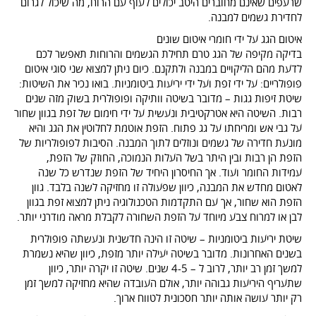
שרעפים שאינם מחוברים היטב יכולים לעוף עם הרוח, מה שיכול לגרום
לחדירת גשמים למבנה.
איטום הגג על ידי חומרי איטום שונים
בדיקה מקיפה של הגג טרם תחילת הגשמים והרוחות תאפשר לכם
לדעת מהם הליקויים במבנה ולתקנם. כיום ניתן למצוא שני סוגי איטום
פופולריים: על ידי זפת ועל ידי יריעות ביטומניות. בואו נכיר את השיטות:
שיטת זיפות גגות – מדובר בשיטה וותיקה ופופולרית בשוק מזה שנים
רבות. השיטה היא אטרקטיבית ונעשית על ידי חימום של זפת בגוון שחור
על גבי אש ומריחתו על גג פתוח. הזפת אוטמת לחלוטין את הגג והיא
מונעת חדירה של גשמים ונוזלים לתוך המבנה. הסיבות לפופולריות של
הזפת הן רבות ובין היתר בשל העלות הנמוכה, החוזק של הזפת,
עמידות החומר ועוד. אך החיסרון היחיד של הזפת שנדרש כל שנה
לאטום מחדש את המבנה, כיוון שפעולה זו מחזיקה לשנה בלבד. גוון
הזפת הוא שחור, אך עם התקדמות הטכנולוגיה ניתן למצוא זפת בגוון
לבן או למרוח צבע מיוחד על הזפת השחורה לקבלת מראה מודרני יותר.
שיטת יריעות ביטומניות – שיטה זו הינה חדשנית ונעשתה פופולרית
בשנים האחרונות. מדובר בשיטה יעילה יותר מזפת, כיוון שהיא נשמרת
למשך זמן רב יותר, לרוב ל – 4-5 שנים. שיטה זו יקרה יותר, כיוון
שתעריף היריעות גבוהה יותר, אולם העובדה שהיא מחזיקה למשך זמן
רק יותר עושה אותה יותר חסכונית לטווח ארוך.